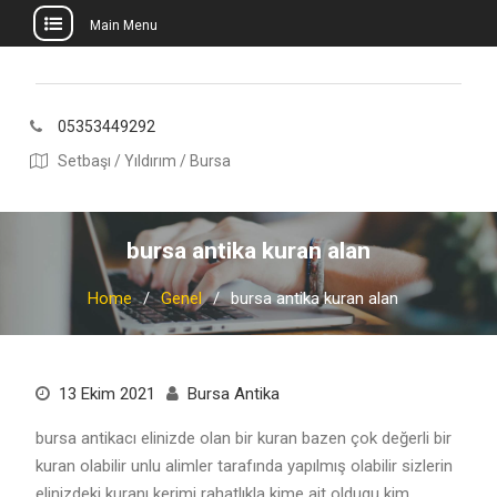
Main Menu
Skip
to
content
05353449292
Setbaşı / Yıldırım / Bursa
bursa antika kuran alan
Home
Genel
bursa antika kuran alan
13 Ekim 2021
Bursa Antika
bursa antikacı elinizde olan bir kuran bazen çok değerli bir
kuran olabilir unlu alimler tarafında yapılmış olabilir sizlerin
elinizdeki kuranı kerimi rahatlıkla kime ait oldugu kim