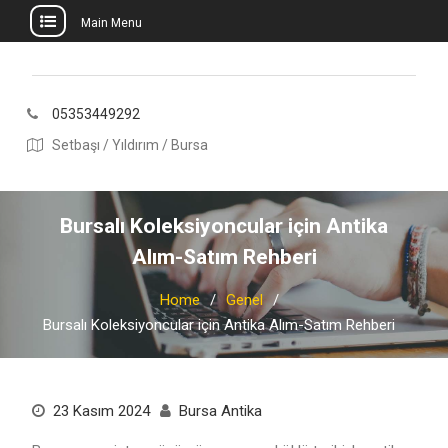
Main Menu
Skip
to
content
05353449292
Setbaşı / Yıldırım / Bursa
Bursalı Koleksiyoncular için Antika
Alım-Satım Rehberi
Home
Genel
Bursalı Koleksiyoncular için Antika Alım-Satım Rehberi
23 Kasım 2024
Bursa Antika