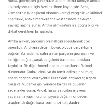
Bursa, geçmişten günümüze uzanan köklü tarihiyle antika
koleksiyoncuları için özel bir ilham kaynağıdır. Şehir,
Osmanlı’nın ilk başkenti olmanın verdiği zenginlik ve kültürel
çeşitlilikle, antika meraklılarına keşfedilmeyi bekleyen
sayısız hazine sunar. Antika alım-satımı ise doğru bilgi ve
dikkat gerektiren bir uğraştır.
Antika alırken, parçanın orijinalliğini sorgulamak çok
önemlidir. Antikanın değeri, büyük ölçüde gerçekliğine
bağlıdır. Bu nedenle, satın alınan parçanın geçmişini ve
kimliğini doğrulayacak belgelerin bulunması oldukça
faydalıdır. Bir diğer önemli nokta ise antikanın fiziksel
durumudur. Çatlak, eksik ya da tamir edilmiş bölümler,
eserin değerini etkileyebilir. Bursa’daki antikacılar, Kapalı
Çarşı ve Mudanya gibi yerlerde kaliteli ve güvenilir
seçenekler sunar. Ancak hangi satıcıdan alışveriş
yaparsanız yapın, ürünün piyasa değerini önceden
araştırmak doğru karar vermenizi kolaylaştırır.