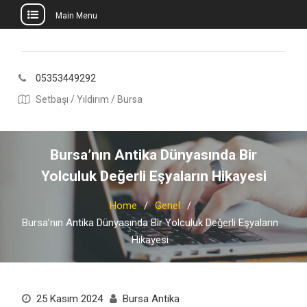
Main Menu
Skip
to
content
05353449292
Setbaşı / Yıldırım / Bursa
Bursa’nın Antika Dünyasında Bir
Yolculuk Değerli Eşyaların Hikayesi
Home
Genel
Bursa’nın Antika Dünyasında Bir Yolculuk Değerli Eşyaların
Hikayesi
25 Kasım 2024
Bursa Antika