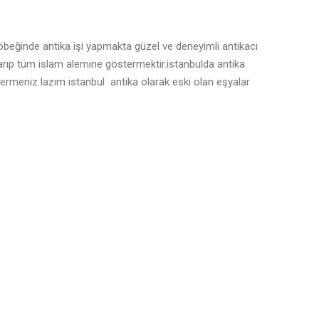
 göbeğinde antika işi yapmakta güzel ve deneyimli antikacı
karıp tüm islam alemine göstermektir.istanbulda antika
stermeniz lazım istanbul antika olarak eski olan eşyalar