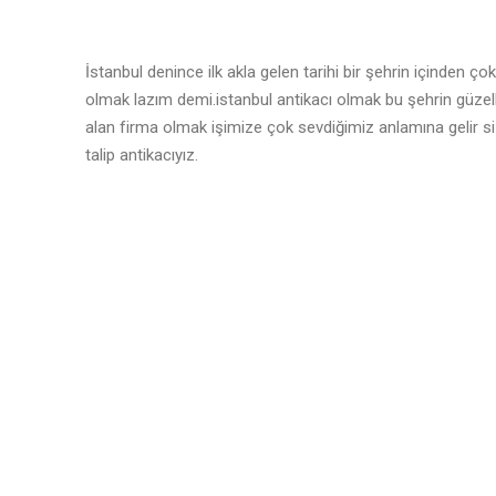
İstanbul denince ilk akla gelen tarihi bir şehrin içinden 
olmak lazım demi.istanbul antikacı olmak bu şehrin güzell
alan firma olmak işimize çok sevdiğimiz anlamına gelir siz
talip antikacıyız.