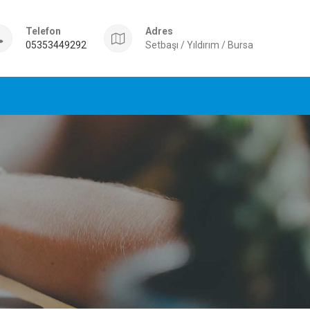
Telefon
Adres
05353449292
Setbaşı / Yıldırım / Bursa