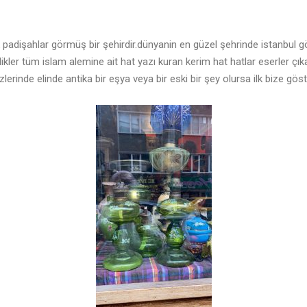
çok padişahlar görmüş bir şehirdir.dünyanin en güzel şehrinde istanbul
ikler tüm islam alemine ait hat yazı kuran kerim hat hatlar eserler çı
lerinde elinde antika bir eşya veya bir eski bir şey olursa ilk bize gö