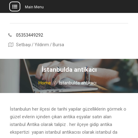
Main Menu
Skip
to
content
05353449292
Setbaşı / Yıldırım / Bursa
İstanbulda antikacı
Home
İstanbulda antikacı
İstanbulun her ilçesi de tarihi yapılar güzelliklerin görmek o
güzel evlerin içinden çıkan antika eşyalar satın alan
istanbul Antika olarak talipiz . her ilçeye gidip antika
ekspertizi yapan istanbul antikacısı olarak istanbul da