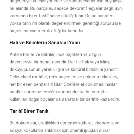
değerleriyle koleksiyonerler ve sanatseverler için büyüleyici
bir alandır. Bu parçalar, sadece dekoratif eşyalar değil, aynı
zamanda birer tarihî belge niteliği taşır. Onları sanat mı
yoksa tarih mi olarak değerlendirmek gerektiği sorusu ise
birçok insanın merak ettiği bir konudur.
Halı ve Kilimlerin Sanatsal Yönü
Antika halılar ve kilimler, ince işçilikleri ve özgün
desenleriyle bir sanat eseridir. Her bir halı veya kilim,
dokuyucusunun yaratıcılığını ve kültürel birikimini yansıtır.
Geleneksel motifler, renk seçimleri ve dokuma teknikleri,
her bir eseri benzersiz kılar. Özellikle el dokuması halılar,
saatler süren bir emeğin sonucudur ve bu süreçte
kullanılan doğal boyalar da sanatsal bir derinlik kazandırır.
Tarihî Birer Tanık
Bu dokumalar, üretildikleri dönemin kültürel, ekonomik ve
sosyal koşullarını anlamak için önemli ipuçları sunar.