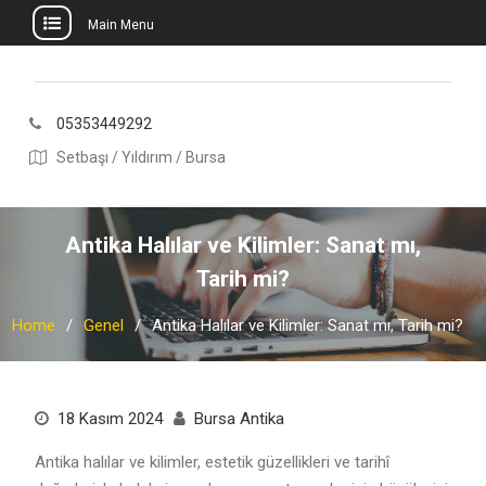
Main Menu
Skip
to
content
05353449292
Setbaşı / Yıldırım / Bursa
Antika Halılar ve Kilimler: Sanat mı,
Tarih mi?
Home
Genel
Antika Halılar ve Kilimler: Sanat mı, Tarih mi?
18 Kasım 2024
Bursa Antika
Antika halılar ve kilimler, estetik güzellikleri ve tarihî