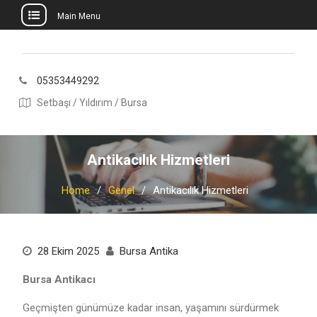
Main Menu
Skip
to
content
05353449292
Setbaşı / Yıldırım / Bursa
Antikacılık Hizmetleri
Home
Genel
Antikacılık Hizmetleri
28 Ekim 2025
Bursa Antika
Bursa Antikacı
Geçmişten günümüze kadar insan, yaşamını sürdürmek