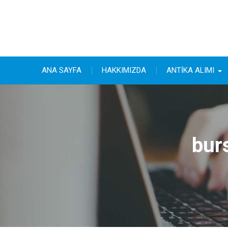
Skip
to
content
ANA SAYFA
HAKKIMIZDA
ANTİKA ALIMI
bur