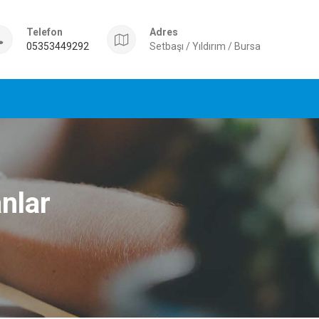
Telefon
Adres
05353449292
Setbaşı / Yıldırım / Bursa
nlar