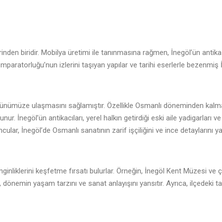
elerinden biridir. Mobilya üretimi ile tanınmasına rağmen, İnegöl’ün antik
 İmparatorluğu’nun izlerini taşıyan yapılar ve tarihi eserlerle bezenmiş
in günümüze ulaşmasını sağlamıştır. Özellikle Osmanlı döneminden kalm
unur. İnegöl’ün antikacıları, yerel halkın getirdiği eski aile yadigarları
ncular, İnegöl’de Osmanlı sanatının zarif işçiliğini ve ince detaylarını ya
enginliklerini keşfetme fırsatı bulurlar. Örneğin, İnegöl Kent Müzesi ve 
, dönemin yaşam tarzını ve sanat anlayışını yansıtır. Ayrıca, ilçedeki