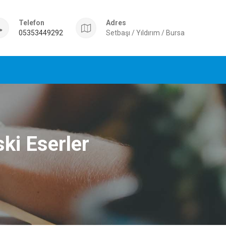
Telefon
Adres
05353449292
Setbaşı / Yıldırım / Bursa
ski Eserler