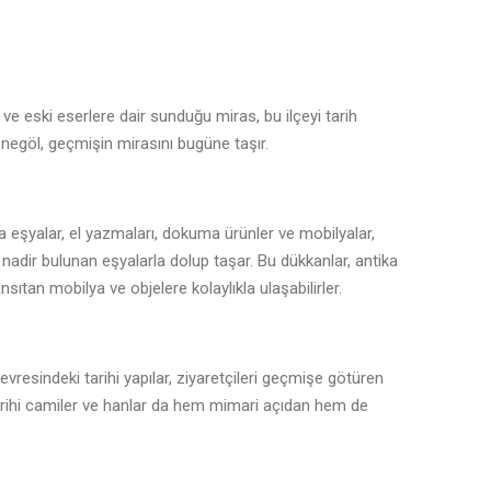
a ve eski eserlere dair sunduğu miras, bu ilçeyi tarih
 İnegöl, geçmişin mirasını bugüne taşır.
a eşyalar, el yazmaları, dokuma ürünler ve mobilyalar,
 ve nadir bulunan eşyalarla dolup taşar. Bu dükkanlar, antika
nsıtan mobilya ve objelere kolaylıkla ulaşabilirler.
çevresindeki tarihi yapılar, ziyaretçileri geçmişe götüren
 tarihi camiler ve hanlar da hem mimari açıdan hem de